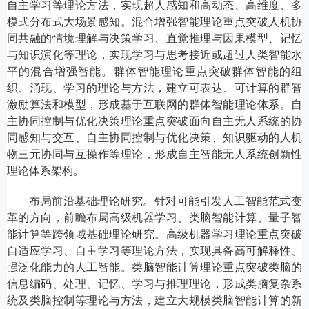
自主学习等理论方法，实现超人感知和高动态、高维度、多
模式分布式大场景感知。混合增强智能理论重点突破人机协
同共融的情境理解与决策学习、直觉推理与因果模型、记忆
与知识演化等理论，实现学习与思考接近或超过人类智能水
平的混合增强智能。群体智能理论重点突破群体智能的组
织、涌现、学习的理论与方法，建立可表达、可计算的群智
激励算法和模型，形成基于互联网的群体智能理论体系。自
主协同控制与优化决策理论重点突破面向自主无人系统的协
同感知与交互、自主协同控制与优化决策、知识驱动的人机
物三元协同与互操作等理论，形成自主智能无人系统创新性
理论体系架构。
布局前沿基础理论研究。针对可能引发人工智能范式变
革的方向，前瞻布局高级机器学习、类脑智能计算、量子智
能计算等跨领域基础理论研究。高级机器学习理论重点突破
自适应学习、自主学习等理论方法，实现具备高可解释性、
强泛化能力的人工智能。类脑智能计算理论重点突破类脑的
信息编码、处理、记忆、学习与推理理论，形成类脑复杂系
统及类脑控制等理论与方法，建立大规模类脑智能计算的新