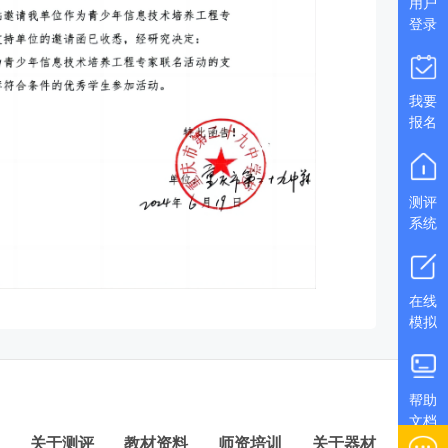
用户
登录
我要
报名
测评
系统
在线
模拟
帮助
文档
关于测评
教材资料
师资培训
关于器材