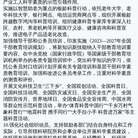
产业工人科学素质的示范引领作用。
实施以智慧助老为重点的银龄科普行动，依托老年大学、老
年科技大学、银行网点、电信运营商网点等，组织开展银龄
跨越数字鸿沟等科普培训。组织健康科普专家库专家深入社
区、农村、养老机构等开展医疗义诊、健康咨询和科普宣
传。推进电子产品适老化改造。
加强领导干部和公务员培训，印发实施《2023—2027年全国
干部教育培训规划》，将新知识新技能纳入干部教育培训重
要内容。在中央党校（国家行政学院）等国家级干部教育培
训机构举办的各类专题培训班中，突出科学知识的学习，依
托公务员对口培训计划开展有关专题培训和基层干部科学素
质教育培训。加强和改进公务员考录工作，注重对科学素质
的测查和评价。
开展文化科技卫生“三下乡”、全国双创活动、全国科普日、
全国科技活动周、全国防灾减灾日、全国安全生产月、全国
消防宣传月、世界地球日、全国食品安全宣传周、中国水周
等群众性示范科普活动，举办“体育科普中国行”“千乡万村气
象科普行”“地震科普 携手同行”“大手拉小手 科普进万家”等主
题科普活动。
10.强化社会组织动员。支持鼓励各部门结合自身特点和工作
实际，引导所辖科研院所和企事业单位开展科学素质建设，
依托现有设施和资源打造科普基地，从经费投入、科研评