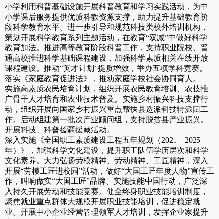
小学利用科普基础设施开展科普教育和学习实践活动，为中
小学课后服务提供优质科教资源支撑，助力提升基础教育阶
段科学教育水平。进一步引导和规范科技类校外培训机构，
策划开展科学教育系列主题活动，在教育“双减”中做好科学
教育加法。推进高等教育阶段科普工作，支持职业院校、普
通高校推进科学基础课程建设，加强科学素质相关在线开放
课程建设。推动“英才计划”提质增效，举办五项学科竞赛。
落实《家庭教育促进法》，推动家庭学校社会协同育人。
实施高素质农民培育计划，组织开展农民教育培训、农技推
广骨干人才培育和农业技术普及。实施乡村振兴科技支撑行
动，组织开展向国家乡村振兴重点帮扶县选派科技特派团工
作。启动组建第一批次产业顾问组，支持脱贫县产业振兴。
开展科技、科普援疆援藏活动。
深入实施《全国职工素质建设工程五年规划（2021—2025
年）》，加强科学文化建设，提升职工队伍学历层次和科学
文化素养。大力弘扬劳模精神、劳动精神、工匠精神，深入
开展“劳模工匠进校园”活动，做好“大国工匠年度人物”宣传工
作，叫响做实“大国工匠”品牌。实施技能中国行动，广泛深
入持久开展劳动和技能竞赛。健全终身职业技能培训制度，
聚焦就业重点群体大规模开展职业技能培训，促进稳定就
业。开展中小企业经营管理领军人才培训，发挥企业家提升