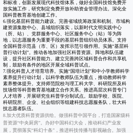
和标准，创新发展现代科技馆体系，做好全国科技馆免费开
放实施工作，研究制定免费开放补助资金管理办法。深化全
国科普教育基地创建工作。
6.强化基层科普能力建设。完善省域统筹政策和机制、市域构
建资源集散中心、县域组织落实，以新时代文明实践中心
（所、站）、党群服务中心、社区服务中心（站）等为阵
地，以志愿服务为重要手段的基层科普组织动员体系。支持
全国科普示范县（市、区）发挥示范引领作用。实施“基层科
普行动计划”。推动各地加强社区科普资源、阵地和队伍建
设，提升社区科普能力。建立完善跨区域科普合作和共享机
制，鼓励有条件的地区开展全域科普试点。
7.强化科普人才培育培养。实施“国培计划”和中小学教师科学
素养提升行动计划，以科学教师队伍为重点，推动教师科学
素养整体提升。支持师范院校与理工科大学、科研院所及科
技场馆等科普教育基地建立合作关系。推进高层次科普专门
人才培养，开展研究生科普学分制试点。鼓励学校、医院、
科研院所、企业、社会组织等组建科技志愿服务队，壮大科
技志愿者队伍。
8.加大优质科普资源供给。做强科普中国平台，打造国家级科
普资源“中央厨房”。办好中国科幻大会，推动科幻产业发
展，贯彻落实“科幻十条”，推进科技传播与影视融合。加强